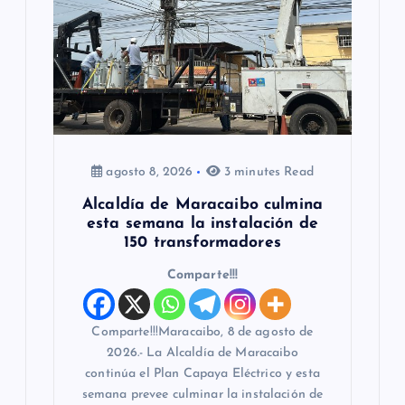
e
e
n
t
r
agosto 8, 2026
3 minutes Read
a
Alcaldía de Maracaibo culmina
esta semana la instalación de
d
150 transformadores
a
Comparte!!!
s
Comparte!!!Maracaibo, 8 de agosto de
2026.- La Alcaldía de Maracaibo
continúa el Plan Capaya Eléctrico y esta
semana prevee culminar la instalación de