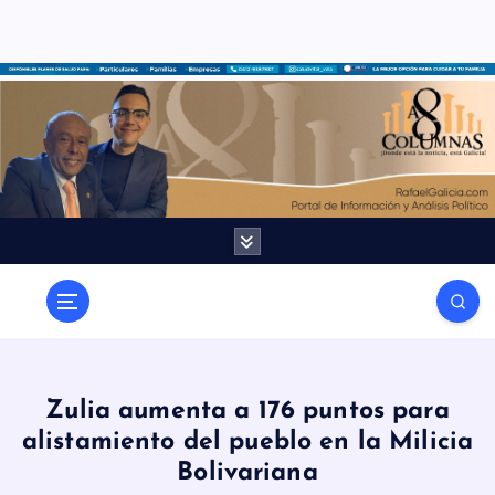
S
a
l
t
a
r
a
l
c
o
n
t
e
n
Zulia aumenta a 176 puntos para
i
alistamiento del pueblo en la Milicia
d
Bolivariana
o