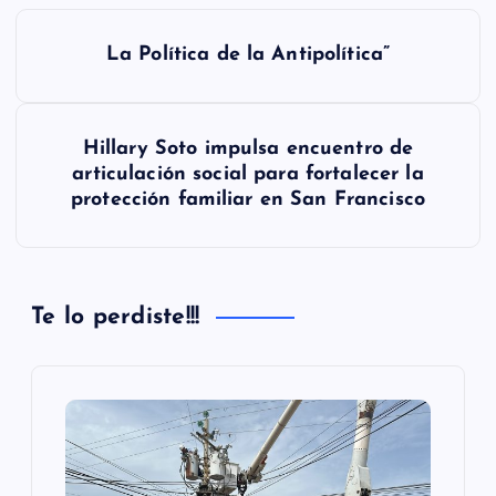
N
La Política de la Antipolítica”
a
v
Hillary Soto impulsa encuentro de
e
articulación social para fortalecer la
g
protección familiar en San Francisco
a
c
Te lo perdiste!!!
i
ó
n
d