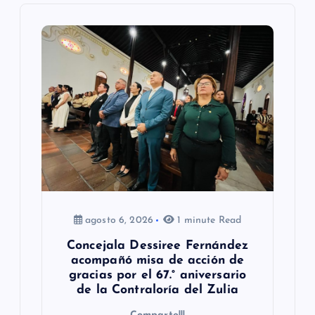
n
d
e
e
n
t
r
a
agosto 6, 2026
1 minute Read
d
Concejala Dessiree Fernández
a
acompañó misa de acción de
gracias por el 67.° aniversario
s
de la Contraloría del Zulia