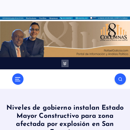
S
a
l
t
a
r
a
l
c
o
n
t
e
n
Niveles de gobierno instalan Estado
i
Mayor Constructivo para zona
d
afectada por explosión en San
o