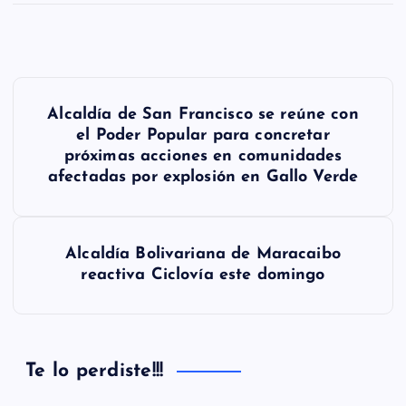
N
Alcaldía de San Francisco se reúne con
a
el Poder Popular para concretar
próximas acciones en comunidades
v
afectadas por explosión en Gallo Verde
e
g
Alcaldía Bolivariana de Maracaibo
a
reactiva Ciclovía este domingo
c
i
Te lo perdiste!!!
ó