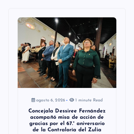
d
e
e
n
t
r
a
d
a
agosto 6, 2026
1 minute Read
s
Concejala Dessiree Fernández
acompañó misa de acción de
gracias por el 67.° aniversario
de la Contraloría del Zulia