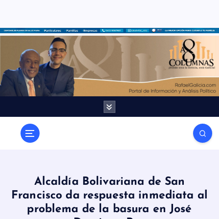
S
a
l
t
a
r
a
l
c
o
n
t
e
n
Alcaldía Bolivariana de San
i
Francisco da respuesta inmediata al
d
problema de la basura en José
o