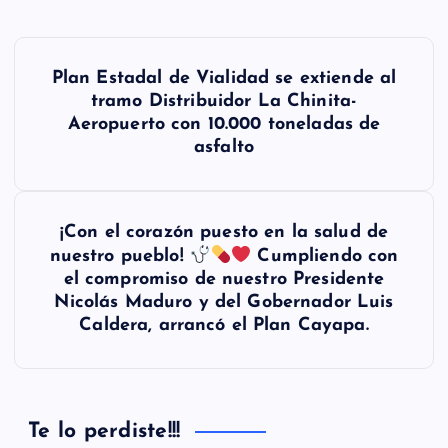
N
Plan Estadal de Vialidad se extiende al
a
tramo Distribuidor La Chinita-
Aeropuerto con 10.000 toneladas de
v
asfalto
e
g
¡Con el corazón puesto en la salud de
a
nuestro pueblo!
Cumpliendo con
el compromiso de nuestro Presidente
c
Nicolás Maduro y del Gobernador Luis
Caldera, arrancó el Plan Cayapa.
i
ó
n
Te lo perdiste!!!